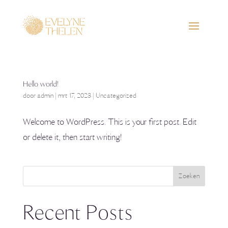
Hello world!
door
admin
|
mrt 17, 2023
|
Uncategorized
Welcome to WordPress. This is your first post. Edit
or delete it, then start writing!
Zoeken
Recent Posts