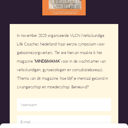
In november 2025 organiseerde VLCN (Verloskundige
Life Coaches Nederland) haar eerste symposium voor
geboortezorgwerkers. Ter ere hiervan maakte ik het
magazine
‘MIND&MAMA’
voor in de wachtkamer van
verloskundigen, gynaecologen en consultatiebureau’s.
Thema van dit magazine: hoe blijf je mentaal gezond in
zwangerschap en moederschap. Benieuwd?