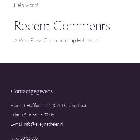
Hello world!
Recent Comments
A WordPress Commenter
op
Hello world!
Contactgegevens
Adres: ’t Hofflandt 52, 4851 TC Ulvenhout
Telnr: +31 6 55 75 83 06
E-mail: info@evelynethelen.nl
KvK: 20169895